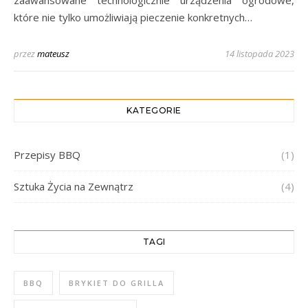
zaawansowane technologicznie urządzenia ogrodowe,
które nie tylko umożliwiają pieczenie konkretnych…
przez
mateusz
14 listopada 2023
KATEGORIE
Przepisy BBQ
(1)
Sztuka Życia na Zewnątrz
(4)
TAGI
BBQ
BRYKIET DO GRILLA