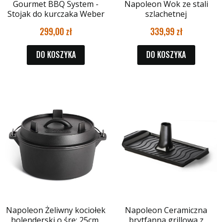
Gourmet BBQ System -
Napoleon Wok ze stali
Stojak do kurczaka Weber
szlachetnej
299,00
339,99
DO KOSZYKA
DO KOSZYKA
Napoleon Żeliwny kociołek
Napoleon Ceramiczna
holenderski o śre: 25cm,
brytfanna grillowa z