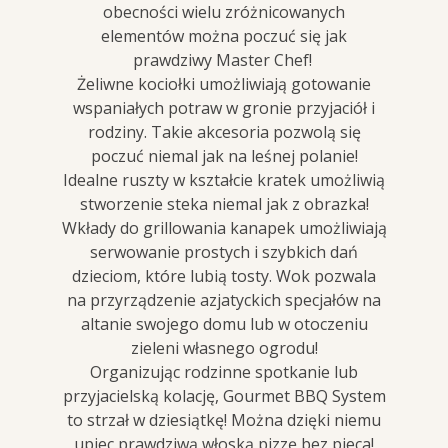
obecności wielu zróżnicowanych
elementów można poczuć się jak
prawdziwy Master Chef!
Żeliwne kociołki umożliwiają gotowanie
wspaniałych potraw w gronie przyjaciół i
rodziny. Takie akcesoria pozwolą się
poczuć niemal jak na leśnej polanie!
Idealne ruszty w kształcie kratek umożliwią
stworzenie steka niemal jak z obrazka!
Wkłady do grillowania kanapek umożliwiają
serwowanie prostych i szybkich dań
dzieciom, które lubią tosty. Wok pozwala
na przyrządzenie azjatyckich specjałów na
altanie swojego domu lub w otoczeniu
zieleni własnego ogrodu!
Organizując rodzinne spotkanie lub
przyjacielską kolację, Gourmet BBQ System
to strzał w dziesiątkę! Można dzięki niemu
upiec prawdziwą włoską pizzę bez pieca!