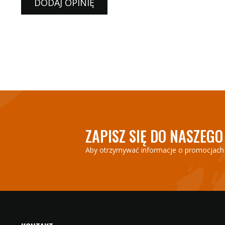
DODAJ OPINIĘ
ZAPISZ SIĘ DO NASZEG
Aby otrzymywać informacje o promocjach 