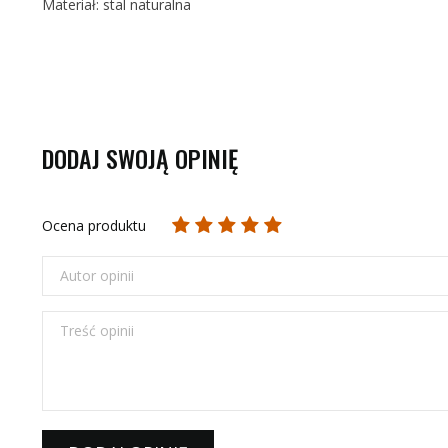
Materiał: stal naturalna
DODAJ SWOJĄ OPINIĘ
Ocena produktu
Autor opinii
Treść opinii