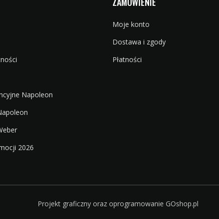
ZAMÓWIENIE
Moje konto
Dostawa i zgody
tności
Płatności
ncyjne Napoleon
 Napoleon
Weber
mocji 2026
Projekt graficzny oraz oprogramowanie GOshop.pl