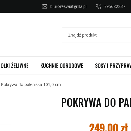
biuro@swiatgrilla.pl
795682237
IOŁKI ŻELIWNE
KUCHNIE OGRODOWE
SOSY I PRZYPRA
Pokrywa do paleniska 101,0 cm
POKRYWA DO PAL
249,00
zł