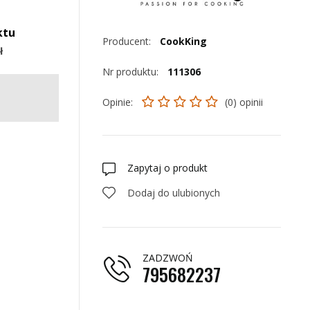
ktu
Producent:
CookKing
ł
Nr produktu:
111306
Opinie:
(0) opinii
Zapytaj o produkt
Dodaj do ulubionych
ZADZWOŃ
795682237